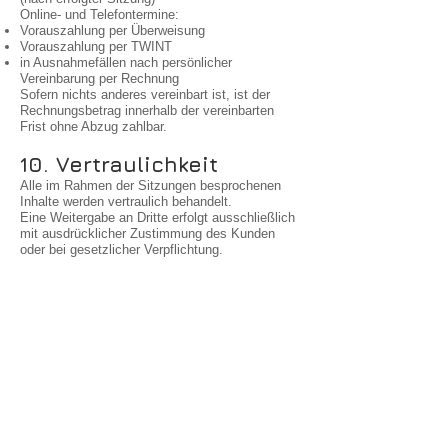
Online- und Telefontermine:
Vorauszahlung per Überweisung
Vorauszahlung per TWINT
in Ausnahmefällen nach persönlicher
Vereinbarung per Rechnung
Sofern nichts anderes vereinbart ist, ist der
Rechnungsbetrag innerhalb der vereinbarten
Frist ohne Abzug zahlbar.
10. Vertraulichkeit
Alle im Rahmen der Sitzungen besprochenen
Inhalte werden vertraulich behandelt.
Eine Weitergabe an Dritte erfolgt ausschließlich
mit ausdrücklicher Zustimmung des Kunden
oder bei gesetzlicher Verpflichtung.
11. Haftung
Die Anbieterin haftet ausschließlich bei
vorsätzlichem oder grob fahrlässigem Verhalten.
Eine Haftung für:
direkte oder indirekte Schäden
psychische oder physische Reaktionen
Folgeschäden
entgangenen Gewinn
wird im gesetzlich zulässigen Rahmen
ausgeschlossen.