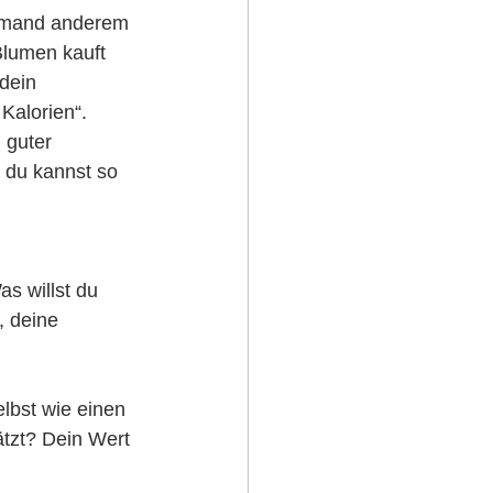
 jemand anderem 
lumen kauft 
dein 
 Kalorien“.
 guter 
 du kannst so 
s willst du 
, deine 
lbst wie einen 
ätzt? Dein Wert 