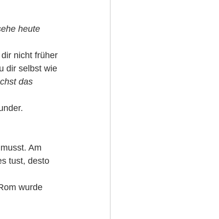
sehe heute 
dir nicht früher 
dir selbst wie 
achst das 
Wunder.
n musst. Am 
s tust, desto 
„Rom wurde 