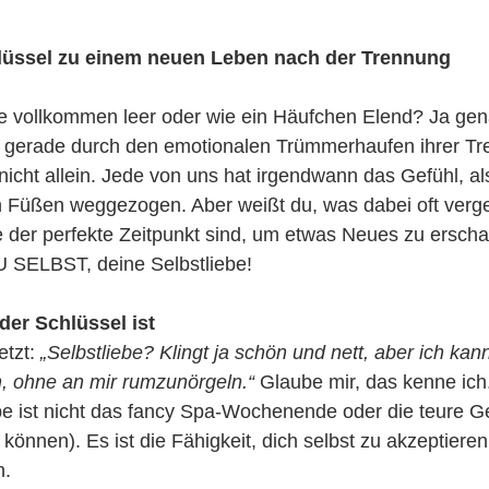
hlüssel zu einem neuen Leben nach der Trennung
de vollkommen leer oder wie ein Häufchen Elend? Ja gen
ich gerade durch den emotionalen Trümmerhaufen ihrer T
 nicht allein. Jede von uns hat irgendwann das Gefühl, al
 Füßen weggezogen. Aber weißt du, was dabei oft verg
der perfekte Zeitpunkt sind, um etwas Neues zu erscha
 SELBST, deine Selbstliebe!
der Schlüssel ist
etzt: 
„Selbstliebe? Klingt ja schön und nett, aber ich kann
, ohne an mir rumzunörgeln.“
 Glaube mir, das kenne ich.
ebe ist nicht das fancy Spa-Wochenende oder die teure 
 können). Es ist die Fähigkeit, dich selbst zu akzeptieren
n.