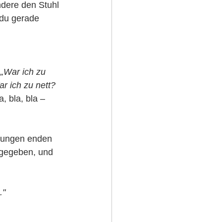
ndere den Stuhl 
 du gerade 
 
„War ich zu 
r ich zu nett? 
a, bla, bla – 
ehungen enden 
 gegeben, und 
."