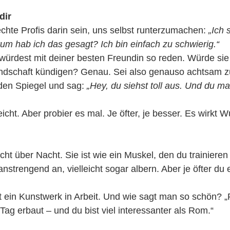
dir
hte Profis darin sein, uns selbst runterzumachen: 
„Ich 
um hab ich das gesagt? Ich bin einfach zu schwierig.“
du würdest mit deiner besten Freundin so reden. Würde sie 
ndschaft kündigen? Genau. Sei also genauso achtsam zu 
r den Spiegel und sag: 
„Hey, du siehst toll aus. Und du m
eicht. Aber probier es mal. Je öfter, je besser. Es wirkt 
cht über Nacht. Sie ist wie ein Muskel, den du trainiere
anstrengend an, vielleicht sogar albern. Aber je öfter du e
t ein Kunstwerk in Arbeit. Und wie sagt man so schön? 
Tag erbaut – und du bist viel interessanter als Rom.“